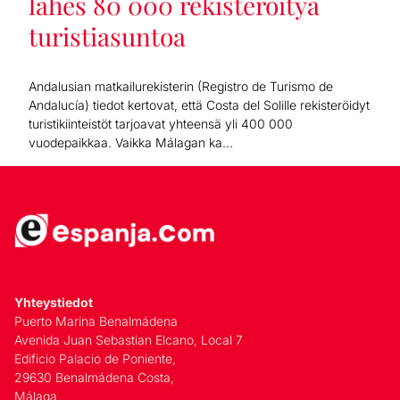
lähes 80 000 rekisteröityä
turistiasuntoa
Andalusian matkailurekisterin (Registro de Turismo de
Andalucía) tiedot kertovat, että Costa del Solille rekisteröidyt
turistikiinteistöt tarjoavat yhteensä yli 400 000
vuodepaikkaa. Vaikka Málagan ka...
Yhteystiedot
Puerto Marina Benalmádena
Avenida Juan Sebastian Elcano, Local 7
Edificio Palacio de Poniente,
29630 Benalmádena Costa,
Málaga