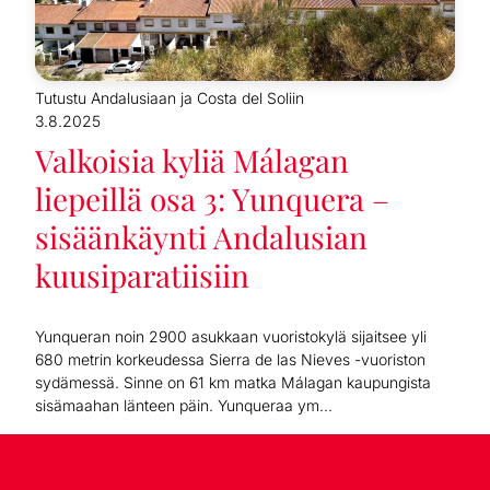
Tutustu Andalusiaan ja Costa del Soliin
3.8.2025
Valkoisia kyliä Málagan
liepeillä osa 3: Yunquera –
sisäänkäynti Andalusian
kuusiparatiisiin
Yunqueran noin 2900 asukkaan vuoristokylä sijaitsee yli
680 metrin korkeudessa Sierra de las Nieves -vuoriston
sydämessä. Sinne on 61 km matka Málagan kaupungista
sisämaahan länteen päin. Yunqueraa ym...