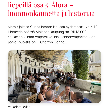
liepeillä osa 5: Álora –
luonnonkaunetta ja historiaa
Álora sijaitsee Guadalhorcen laakson sydämessä, vain 40
kilometrin päässä Málagan kaupungista. Yli 13 000
asukkaan kuntaa ympäröi kaunis luonnonympäristö. Sen
pohjoispuolella on El Chorron luonno...
Valkoiset kylät