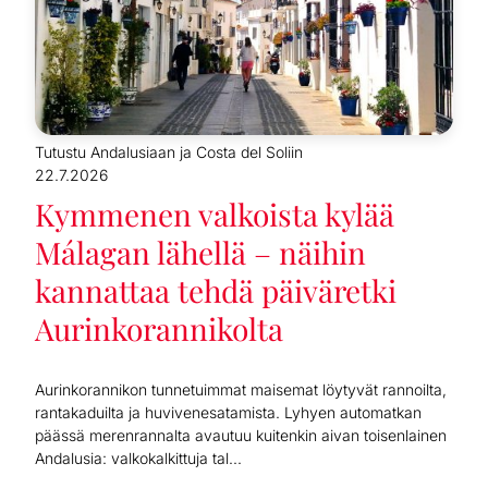
Tutustu Andalusiaan ja Costa del Soliin
22.7.2026
Kymmenen valkoista kylää
Málagan lähellä – näihin
kannattaa tehdä päiväretki
Aurinkorannikolta
Aurinkorannikon tunnetuimmat maisemat löytyvät rannoilta,
rantakaduilta ja huvivenesatamista. Lyhyen automatkan
päässä merenrannalta avautuu kuitenkin aivan toisenlainen
Andalusia: valkokalkittuja tal...