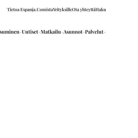
Tietoa Espanja.Comista
Yrityksille
Ota yhteyttä
Haku
suminen
Uutiset
Matkailu
Asunnot
Palvelut