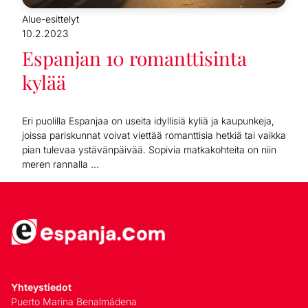
Alue-esittelyt
10.2.2023
Espanjan 10 romanttisinta
kylää
Eri puolilla Espanjaa on useita idyllisiä kyliä ja kaupunkeja,
joissa pariskunnat voivat viettää romanttisia hetkiä tai vaikka
pian tulevaa ystävänpäivää. Sopivia matkakohteita on niin
meren rannalla ...
Yhteystiedot
Puerto Marina Benalmádena