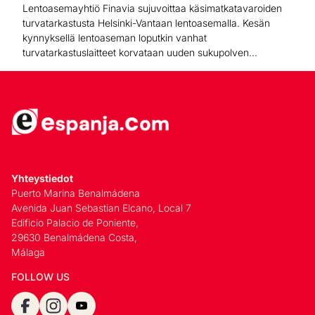
Lentoasemayhtiö Finavia sujuvoittaa käsimatkatavaroiden
turvatarkastusta Helsinki-Vantaan lentoasemalla. Kesän
kynnyksellä lentoaseman loputkin vanhat
turvatarkastuslaitteet korvataan uuden sukupolven...
Yhteystiedot
Puerto Marina Benalmádena
Avenida Juan Sebastian Elcano, Local 7
Edificio Palacio de Poniente,
29630 Benalmádena Costa,
Málaga
FOLLOW US