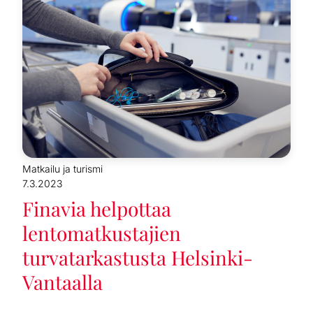
Matkailu ja turismi
7.3.2023
Finavia helpottaa
lentomatkustajien
turvatarkastusta Helsinki-
Vantaalla