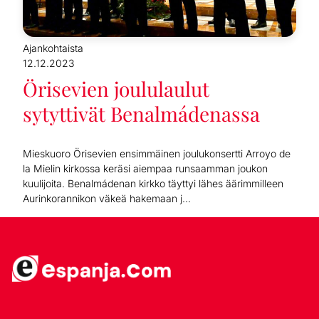
Ajankohtaista
12.12.2023
Örisevien joululaulut
sytyttivät Benalmádenassa
Mieskuoro Örisevien ensimmäinen joulukonsertti Arroyo de
la Mielin kirkossa keräsi aiempaa runsaamman joukon
kuulijoita. Benalmádenan kirkko täyttyi lähes äärimmilleen
Aurinkorannikon väkeä hakemaan j...