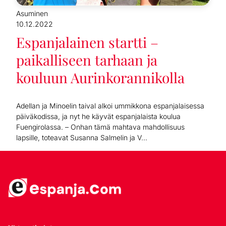
Asuminen
10.12.2022
Espanjalainen startti –
paikalliseen tarhaan ja
kouluun Aurinkorannikolla
Adellan ja Minoelin taival alkoi ummikkona espanjalaisessa
päiväkodissa, ja nyt he käyvät espanjalaista koulua
Fuengirolassa. – Onhan tämä mahtava mahdollisuus
lapsille, toteavat Susanna Salmelin ja V...