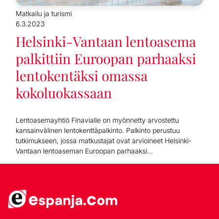
Matkailu ja turismi
6.3.2023
Helsinki-Vantaan lentoasema
palkittiin Euroopan parhaaksi
lentokentäksi omassa
kokoluokassaan
Lentoasemayhtiö Finavialle on myönnetty arvostettu
kansainvälinen lentokenttäpalkinto. Palkinto perustuu
tutkimukseen, jossa matkustajat ovat arvioineet Helsinki-
Vantaan lentoaseman Euroopan parhaaksi...