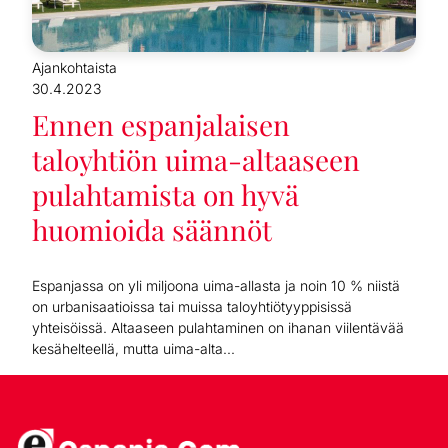
Ajankohtaista
30.4.2023
Ennen espanjalaisen
taloyhtiön uima-altaaseen
pulahtamista on hyvä
huomioida säännöt
Espanjassa on yli miljoona uima-allasta ja noin 10 % niistä
on urbanisaatioissa tai muissa taloyhtiötyyppisissä
yhteisöissä. Altaaseen pulahtaminen on ihanan viilentävää
kesähelteellä, mutta uima-alta...