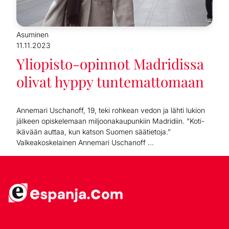
Asuminen
11.11.2023
Yliopisto-opinnot Madridissa
olivat hyppy tuntemattomaan
Annemari Uschanoff, 19, teki rohkean vedon ja lähti lukion
jälkeen opiskelemaan miljoonakaupunkiin Madridiin. ”Koti-
ikävään auttaa, kun katson Suomen säätietoja.”
Valkeakoskelainen Annemari Uschanoff ...