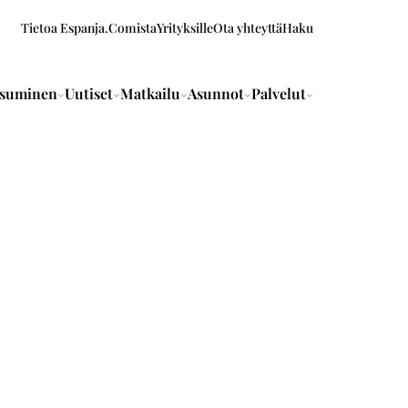
Tietoa Espanja.Comista
Yrityksille
Ota yhteyttä
Haku
suminen
Uutiset
Matkailu
Asunnot
Palvelut