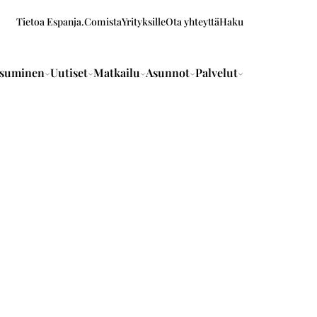
Tietoa Espanja.Comista
Yrityksille
Ota yhteyttä
Haku
suminen
Uutiset
Matkailu
Asunnot
Palvelut