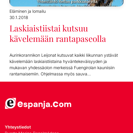
Eläminen ja lomailu
30.1.2018
Laskiaistiistai kutsuu
kävelemään rantapaseolla
Aurinkorannikon Leijonat kutsuvat kaikki liikunnan ystävät
kävelemään laskiaistiistaina hyväntekeväisyyden ja
mukavan yhdessäolon merkeissä Fuengirolan kauniisiin
rantamaisemiin. Ohjelmassa myös sauva...
Yhteystiedot