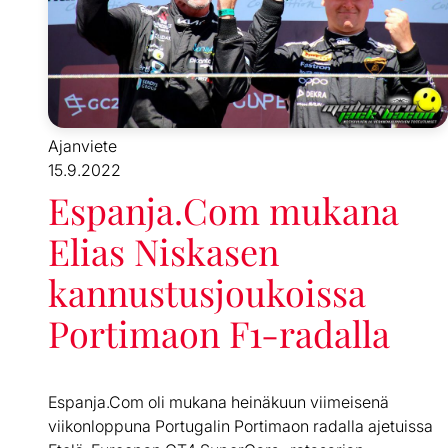
Ajanviete
15.9.2022
Espanja.Com mukana
Elias Niskasen
kannustusjoukoissa
Portimaon F1-radalla
Espanja.Com oli mukana heinäkuun viimeisenä
viikonloppuna Portugalin Portimaon radalla ajetuissa