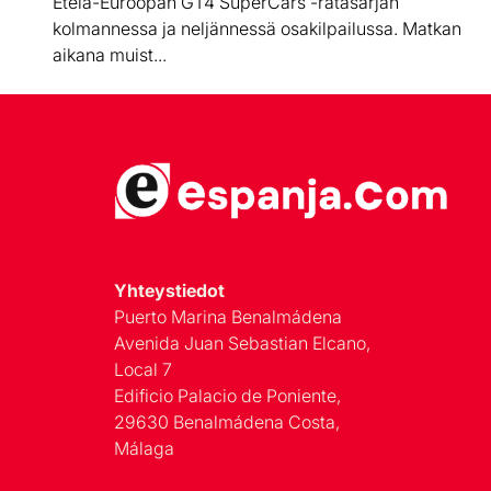
Etelä-Euroopan GT4 SuperCars -ratasarjan
kolmannessa ja neljännessä osakilpailussa. Matkan
aikana muist...
Yhteystiedot
Puerto Marina Benalmádena
Avenida Juan Sebastian Elcano,
Local 7
Edificio Palacio de Poniente,
29630 Benalmádena Costa,
Málaga