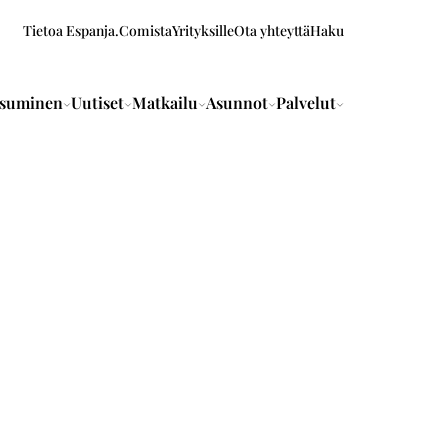
Tietoa Espanja.Comista
Yrityksille
Ota yhteyttä
Haku
suminen
Uutiset
Matkailu
Asunnot
Palvelut