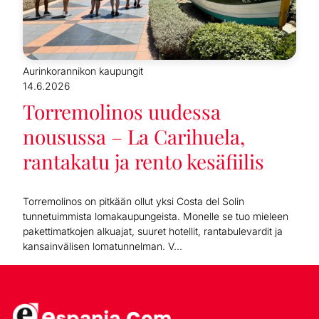
Aurinkorannikon kaupungit
14.6.2026
Torremolinos uudessa
nousussa – La Carihuela,
rantakatu ja rento kesäfiilis
Torremolinos on pitkään ollut yksi Costa del Solin
tunnetuimmista lomakaupungeista. Monelle se tuo mieleen
pakettimatkojen alkuajat, suuret hotellit, rantabulevardit ja
kansainvälisen lomatunnelman. V...