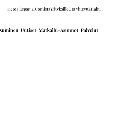
Tietoa Espanja.Comista
Yrityksille
Ota yhteyttä
Haku
suminen
Uutiset
Matkailu
Asunnot
Palvelut