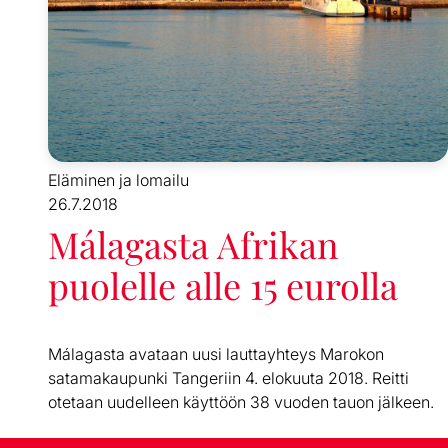
Eläminen ja lomailu
26.7.2018
Málagasta Afrikan
puolelle alle 15 eurolla
Málagasta avataan uusi lauttayhteys Marokon
satamakaupunki Tangeriin 4. elokuuta 2018. Reitti
otetaan uudelleen käyttöön 38 vuoden tauon jälkeen.