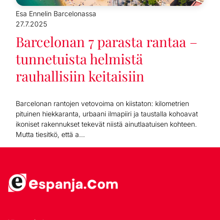
Esa Ennelin Barcelonassa
27.7.2025
Barcelonan 7 parasta rantaa –
tunnetuista helmistä
rauhallisiin keitaisiin
Barcelonan rantojen vetovoima on kiistaton: kilometrien
pituinen hiekkaranta, urbaani ilmapiiri ja taustalla kohoavat
ikoniset rakennukset tekevät niistä ainutlaatuisen kohteen.
Mutta tiesitkö, että a...