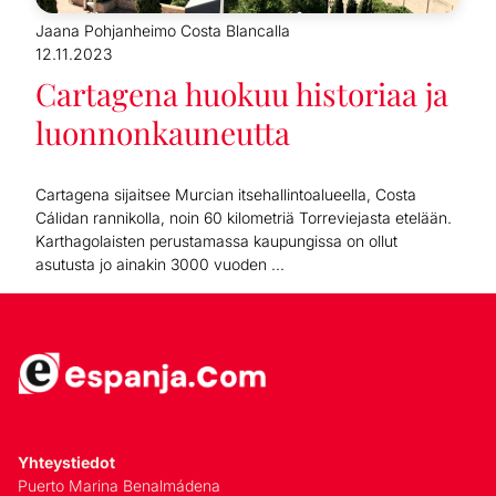
Jaana Pohjanheimo Costa Blancalla
12.11.2023
Cartagena huokuu historiaa ja
luonnonkauneutta
Cartagena sijaitsee Murcian itsehallintoalueella, Costa
Cálidan rannikolla, noin 60 kilometriä Torreviejasta etelään.
Karthagolaisten perustamassa kaupungissa on ollut
asutusta jo ainakin 3000 vuoden ...
Yhteystiedot
Puerto Marina Benalmádena