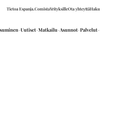
Tietoa Espanja.Comista
Yrityksille
Ota yhteyttä
Haku
suminen
Uutiset
Matkailu
Asunnot
Palvelut