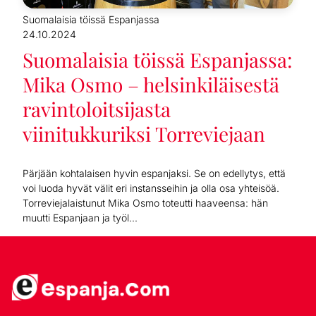
Suomalaisia töissä Espanjassa
24.10.2024
Suomalaisia töissä Espanjassa:
Mika Osmo – helsinkiläisestä
ravintoloitsijasta
viinitukkuriksi Torreviejaan
Pärjään kohtalaisen hyvin espanjaksi. Se on edellytys, että
voi luoda hyvät välit eri instansseihin ja olla osa yhteisöä.
Torreviejalaistunut Mika Osmo toteutti haaveensa: hän
muutti Espanjaan ja työl...