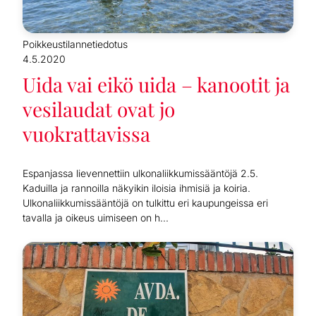
Poikkeustilannetiedotus
4.5.2020
Uida vai eikö uida – kanootit ja
vesilaudat ovat jo
vuokrattavissa
Espanjassa lievennettiin ulkonaliikkumissääntöjä 2.5.
Kaduilla ja rannoilla näkyikin iloisia ihmisiä ja koiria.
Ulkonaliikkumissääntöjä on tulkittu eri kaupungeissa eri
tavalla ja oikeus uimiseen on h...