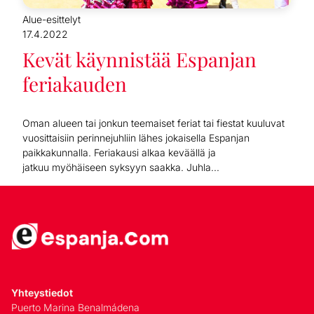
Alue-esittelyt
17.4.2022
Kevät käynnistää Espanjan
feriakauden
Oman alueen tai jonkun teemaiset feriat tai fiestat kuuluvat
vuosittaisiin perinnejuhliin lähes jokaisella Espanjan
paikkakunnalla. Feriakausi alkaa keväällä ja
jatkuu myöhäiseen syksyyn saakka. Juhla...
Yhteystiedot
Puerto Marina Benalmádena