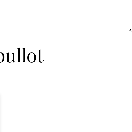
A
ullot