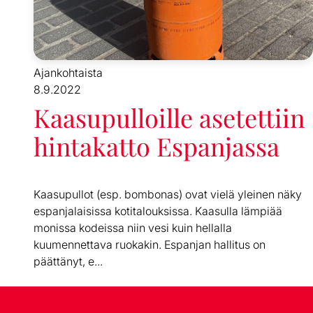
Ajankohtaista
8.9.2022
Kaasupulloille asetettiin
hintakatto Espanjassa
Kaasupullot (esp. bombonas) ovat vielä yleinen näky
espanjalaisissa kotitalouksissa. Kaasulla lämpiää
monissa kodeissa niin vesi kuin hellalla
kuumennettava ruokakin. Espanjan hallitus on
päättänyt, e...