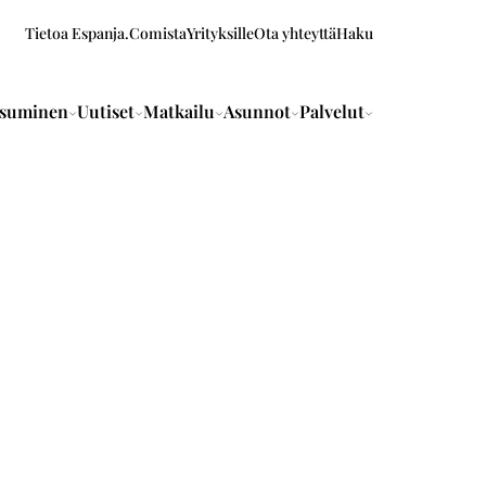
Tietoa Espanja.Comista
Yrityksille
Ota yhteyttä
Haku
suminen
Uutiset
Matkailu
Asunnot
Palvelut