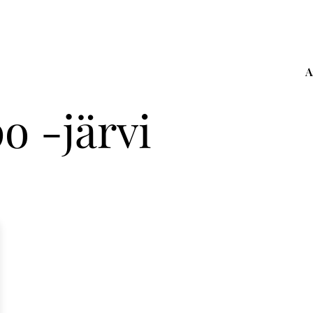
A
o -järvi