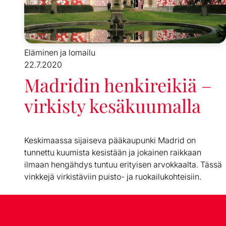
Eläminen ja lomailu
22.7.2020
Madridin henkireikiä –
virkisty kesäkuumalla
Keskimaassa sijaiseva pääkaupunki Madrid on
tunnettu kuumista kesistään ja jokainen raikkaan
ilmaan hengähdys tuntuu erityisen arvokkaalta. Tässä
vinkkejä virkistäviin puisto- ja ruokailukohteisiin.