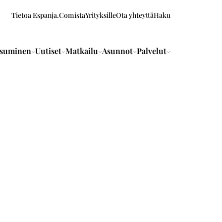
Tietoa Espanja.Comista
Yrityksille
Ota yhteyttä
Haku
suminen
Uutiset
Matkailu
Asunnot
Palvelut