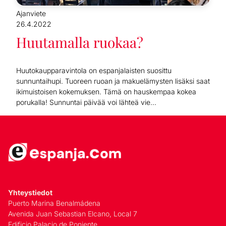
Ajanviete
26.4.2022
Huutamalla ruokaa?
Huutokaupparavintola on espanjalaisten suosittu
sunnuntaihupi. Tuoreen ruoan ja makuelämysten lisäksi saat
ikimuistoisen kokemuksen. Tämä on hauskempaa kokea
porukalla! Sunnuntai päivää voi lähteä vie...
Yhteystiedot
Puerto Marina Benalmádena
Avenida Juan Sebastian Elcano, Local 7
Edificio Palacio de Poniente,