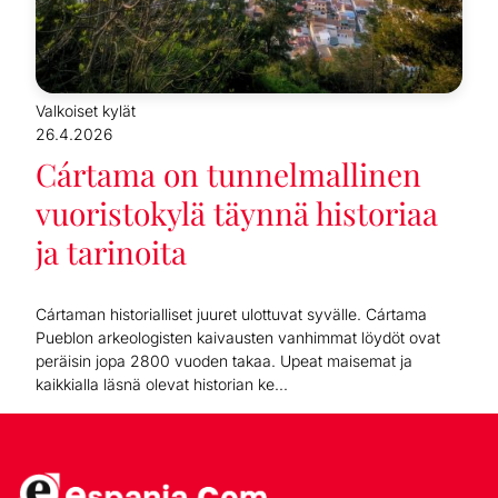
Valkoiset kylät
26.4.2026
Cártama on tunnelmallinen
vuoristokylä täynnä historiaa
ja tarinoita
Cártaman historialliset juuret ulottuvat syvälle. Cártama
Pueblon arkeologisten kaivausten vanhimmat löydöt ovat
peräisin jopa 2800 vuoden takaa. Upeat maisemat ja
kaikkialla läsnä olevat historian ke...