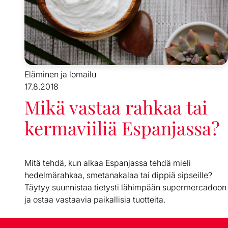
Eläminen ja lomailu
17.8.2018
Mikä vastaa rahkaa tai
kermaviiliä Espanjassa?
Mitä tehdä, kun alkaa Espanjassa tehdä mieli
hedelmärahkaa, smetanakalaa tai dippiä sipseille?
Täytyy suunnistaa tietysti lähimpään supermercadoon
ja ostaa vastaavia paikallisia tuotteita.