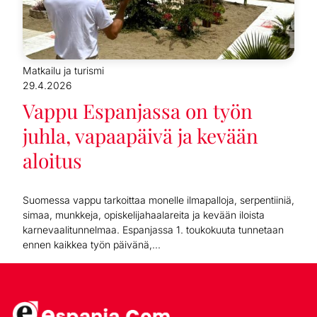
Matkailu ja turismi
29.4.2026
Vappu Espanjassa on työn
juhla, vapaapäivä ja kevään
aloitus
Suomessa vappu tarkoittaa monelle ilmapalloja, serpentiiniä,
simaa, munkkeja, opiskelijahaalareita ja kevään iloista
karnevaalitunnelmaa. Espanjassa 1. toukokuuta tunnetaan
ennen kaikkea työn päivänä,...