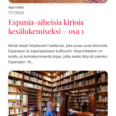
Ajanviete
17.7.2022
Espanja-aiheisia kirjoja
kesälukemiseksi – osa 1
Kerää kesän kirjakassiin luettavaa, joka avaa uusia ikkunoita
Espanjaan ja espanjalaiseen kulttuuriin. Kirjavinkkeihin on
koottu yli kolmekymmentä kirjaa, jotka kaikki liittyvät jotenkin
Espanjaan. Ni...