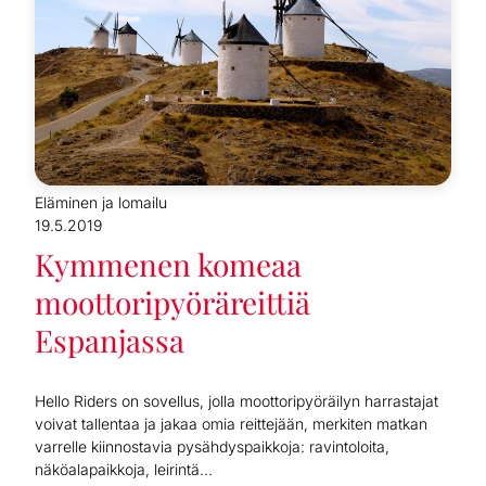
Eläminen ja lomailu
19.5.2019
Kymmenen komeaa
moottoripyöräreittiä
Espanjassa
Hello Riders on sovellus, jolla moottoripyöräilyn harrastajat
voivat tallentaa ja jakaa omia reittejään, merkiten matkan
varrelle kiinnostavia pysähdyspaikkoja: ravintoloita,
näköalapaikkoja, leirintä...