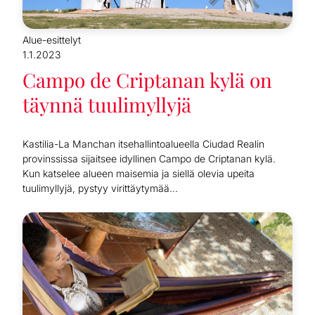
Alue-esittelyt
1.1.2023
Campo de Criptanan kylä on
täynnä tuulimyllyjä
Kastilia-La Manchan itsehallintoalueella Ciudad Realin
provinssissa sijaitsee idyllinen Campo de Criptanan kylä.
Kun katselee alueen maisemia ja siellä olevia upeita
tuulimyllyjä, pystyy virittäytymää...