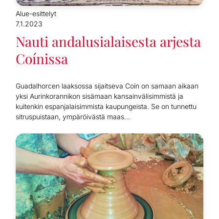
Alue-esittelyt
7.1.2023
Nauti andalusialaisesta arjesta
Coínissa
Guadalhorcen laaksossa sijaitseva Coín on samaan aikaan
yksi Aurinkorannikon sisämaan kansainvälisimmistä ja
kuitenkin espanjalaisimmista kaupungeista. Se on tunnettu
sitruspuistaan, ympäröivästä maas...