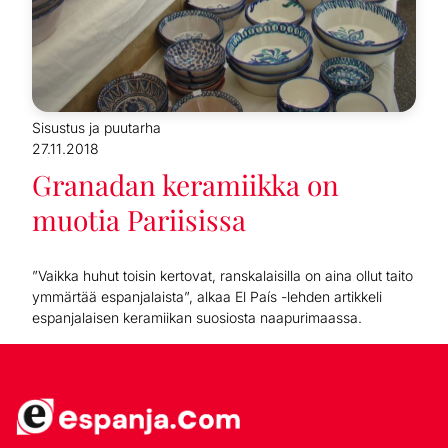
Sisustus ja puutarha
27.11.2018
Granadan keramiikka on
muotia Pariisissa
”Vaikka huhut toisin kertovat, ranskalaisilla on aina ollut taito
ymmärtää espanjalaista”, alkaa El País -lehden artikkeli
espanjalaisen keramiikan suosiosta naapurimaassa.