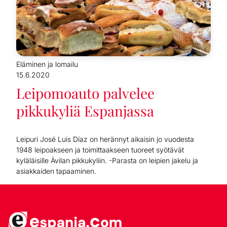
Eläminen ja lomailu
15.6.2020
Leipomoauto palvelee
pikkukyliä Espanjassa
Leipuri José Luis Díaz on herännyt aikaisin jo vuodesta
1948 leipoakseen ja toimittaakseen tuoreet syötävät
kyläläisille Àvilan pikkukyliin. -Parasta on leipien jakelu ja
asiakkaiden tapaaminen.