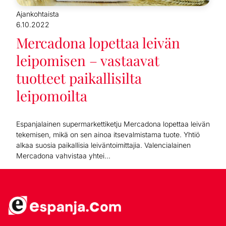
Ajankohtaista
6.10.2022
Mercadona lopettaa leivän
leipomisen – vastaavat
tuotteet paikallisilta
leipomoilta
Espanjalainen supermarkettiketju Mercadona lopettaa leivän
tekemisen, mikä on sen ainoa itsevalmistama tuote. Yhtiö
alkaa suosia paikallisia leiväntoimittajia. Valencialainen
Mercadona vahvistaa yhtei...