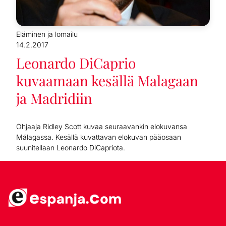
Eläminen ja lomailu
14.2.2017
Leonardo DiCaprio
kuvaamaan kesällä Malagaan
ja Madridiin
Ohjaaja Ridley Scott kuvaa seuraavankin elokuvansa
Málagassa. Kesällä kuvattavan elokuvan pääosaan
suunitellaan Leonardo DiCapriota.