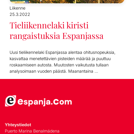
Liikenne
25.3.2022
Tieliikennelaki kiristi
rangaistuksia Espanjassa
Uusi tieliikennelaki Espanjassa alentaa ohitusnopeuksia,
kasvattaa menetettävien pisteiden määrää ja puuttuu
roskaamiseen autosta. Muutosten vaikutusta tullaan
analysoimaan vuoden päästä. Maanantaina ...
Yhteystiedot
Puerto Marina Benalmádena