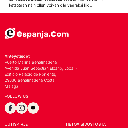
katsotaan näin ollen voivan olla vaaraksi liik...
Yhteystiedot
Puerto Marina Benalmádena
Avenida Juan Sebastian Elcano, Local 7
Edificio Palacio de Poniente,
29630 Benalmádena Costa,
Málaga
FOLLOW US
UUTISKIRJE
TIETOA SIVUSTOSTA