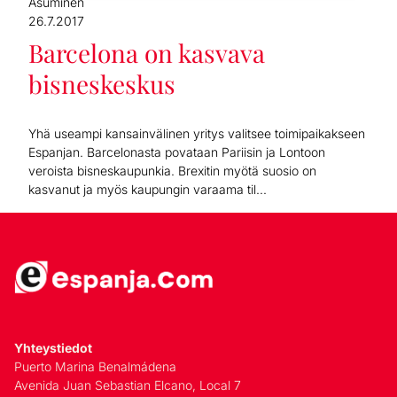
Asuminen
26.7.2017
Barcelona on kasvava
bisneskeskus
Yhä useampi kansainvälinen yritys valitsee toimipaikakseen
Espanjan. Barcelonasta povataan Pariisin ja Lontoon
veroista bisneskaupunkia. Brexitin myötä suosio on
kasvanut ja myös kaupungin varaama til...
Yhteystiedot
Puerto Marina Benalmádena
Avenida Juan Sebastian Elcano, Local 7