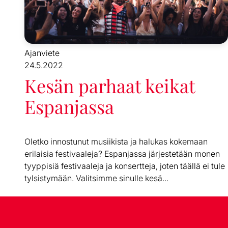
Ajanviete
24.5.2022
Kesän parhaat keikat
Espanjassa
Oletko innostunut musiikista ja halukas kokemaan
erilaisia festivaaleja? Espanjassa järjestetään monen
tyyppisiä festivaaleja ja konsertteja, joten täällä ei tule
tylsistymään. Valitsimme sinulle kesä...