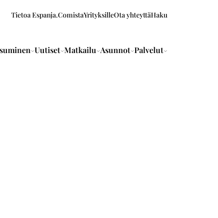
Tietoa Espanja.Comista
Yrityksille
Ota yhteyttä
Haku
suminen
Uutiset
Matkailu
Asunnot
Palvelut