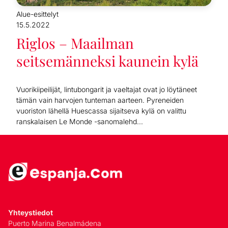
Alue-esittelyt
15.5.2022
Riglos – Maailman
seitsemänneksi kaunein kylä
Vuorikiipeilijät, lintubongarit ja vaeltajat ovat jo löytäneet
tämän vain harvojen tunteman aarteen. Pyreneiden
vuoriston lähellä Huescassa sijaitseva kylä on valittu
ranskalaisen Le Monde -sanomalehd...
Yhteystiedot
Puerto Marina Benalmádena