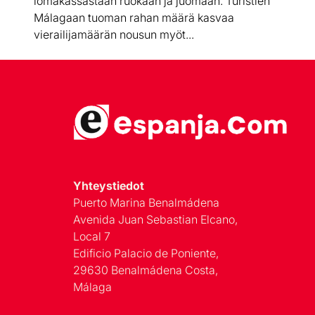
lomakassastaan ruokaan ja juomaan. Turistien
Málagaan tuoman rahan määrä kasvaa
vierailijamäärän nousun myöt...
Yhteystiedot
Puerto Marina Benalmádena
Avenida Juan Sebastian Elcano,
Local 7
Edificio Palacio de Poniente,
29630 Benalmádena Costa,
Málaga