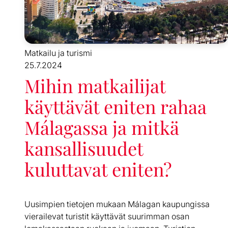
Matkailu ja turismi
25.7.2024
Mihin matkailijat
käyttävät eniten rahaa
Málagassa ja mitkä
kansallisuudet
kuluttavat eniten?
Uusimpien tietojen mukaan Málagan kaupungissa
vierailevat turistit käyttävät suurimman osan