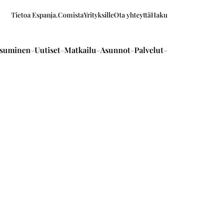
Tietoa Espanja.Comista
Yrityksille
Ota yhteyttä
Haku
suminen
Uutiset
Matkailu
Asunnot
Palvelut