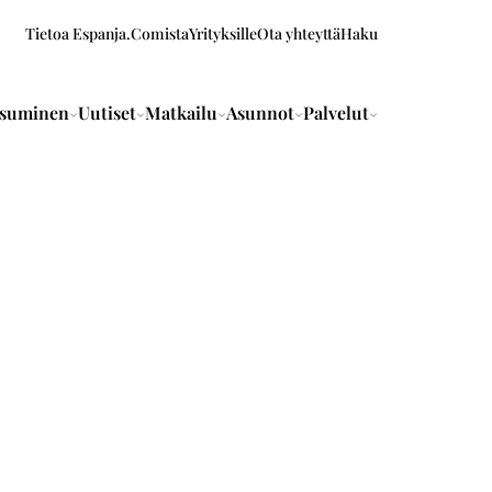
Tietoa Espanja.Comista
Yrityksille
Ota yhteyttä
Haku
suminen
Uutiset
Matkailu
Asunnot
Palvelut