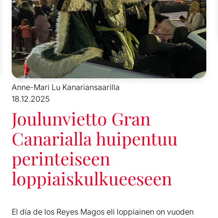
Anne-Mari Lu Kanariansaarilla
18.12.2025
Joulunvietto Gran
Canarialla huipentuu
perinteiseen
loppiaiskulkueeseen
El día de los Reyes Magos eli loppiainen on vuoden