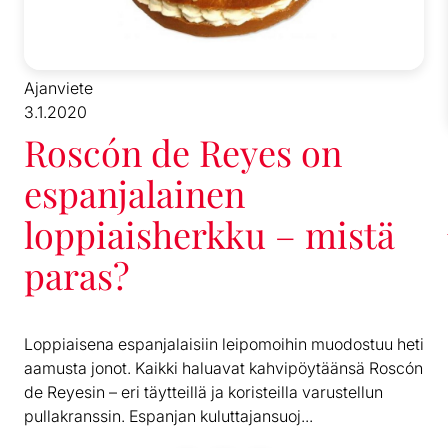
Ajanviete
3.1.2020
Roscón de Reyes on
espanjalainen
loppiaisherkku – mistä
paras?
Loppiaisena espanjalaisiin leipomoihin muodostuu heti
aamusta jonot. Kaikki haluavat kahvipöytäänsä Roscón
de Reyesin – eri täytteillä ja koristeilla varustellun
pullakranssin. Espanjan kuluttajansuoj...