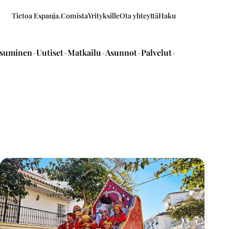
Tietoa Espanja.Comista
Yrityksille
Ota yhteyttä
Haku
suminen
Uutiset
Matkailu
Asunnot
Palvelut