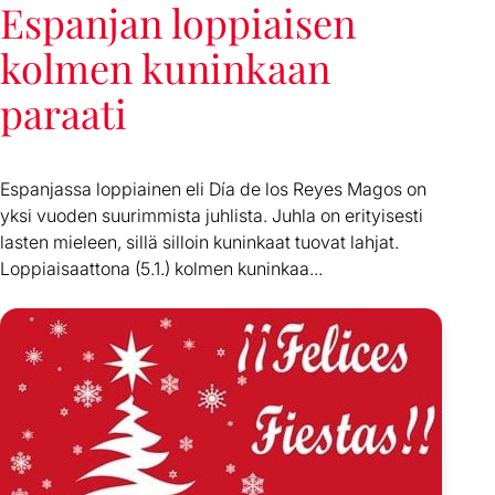
Espanjan loppiaisen
kolmen kuninkaan
paraati
Espanjassa loppiainen eli Día de los Reyes Magos on
yksi vuoden suurimmista juhlista. Juhla on erityisesti
lasten mieleen, sillä silloin kuninkaat tuovat lahjat.
Loppiaisaattona (5.1.) kolmen kuninkaa...