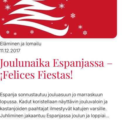
Eläminen ja lomailu
11.12.2017
Joulunaika Espanjassa –
¡Felices Fiestas!
Espanja sonnustautuu jouluasuun jo marraskuun
lopussa. Kadut koristellaan näyttävin jouluvaloin ja
kastanjoiden paahtajat ilmestyvät katujen varsille.
Juhliminen jakaantuu Espanjassa joulun ja loppiai...