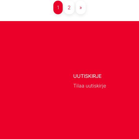
1
2
»
UUTISKIRJE
Tilaa uutiskirje