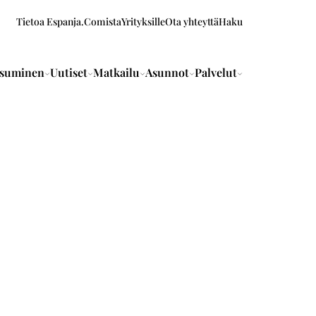
Tietoa Espanja.Comista
Yrityksille
Ota yhteyttä
Haku
suminen
Uutiset
Matkailu
Asunnot
Palvelut