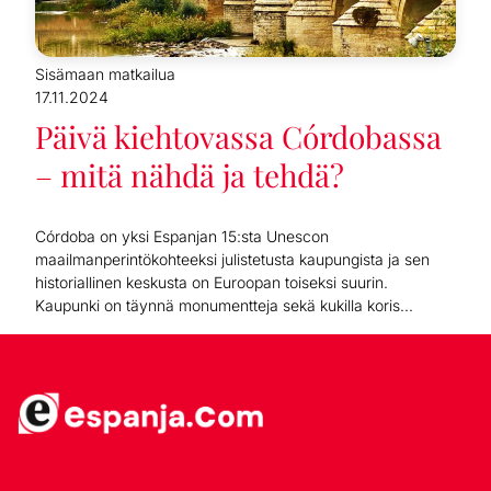
Sisämaan matkailua
17.11.2024
Päivä kiehtovassa Córdobassa
– mitä nähdä ja tehdä?
Córdoba on yksi Espanjan 15:sta Unescon
maailmanperintökohteeksi julistetusta kaupungista ja sen
historiallinen keskusta on Euroopan toiseksi suurin.
Kaupunki on täynnä monumentteja sekä kukilla koris...