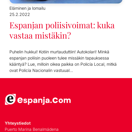
Eläminen ja lomailu
25.2.2022
Espanjan poliisivoimat: kuka
vastaa mistäkin?
Puhelin hukkui! Kotiin murtauduttiin! Autokolari! Minkä
espanjan poliisin puoleen tulee missäkin tapauksessa
kääntyä? Lue, milloin oikea paikka on Policía Local, mitkä
ovat Policía Nacionalin vastuual...
Yhteystiedot
Puerto Marina Benalmádena