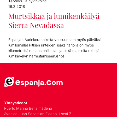
Terveys- ja hyvinvointi
16.2.2018
Murtsikkaa ja lumikenkäilyä
Sierra Nevadassa
Espanjan Aurinkorannikolta voi suunnata myös päiväksi
lumilomalle! Pitkien rinteiden lisäksi tarjolla on myös
kilometreittäin maastohiihtolatuja sekä mainioita reittejä
lumikävelyn harrastamiseen.&nbs...
Yhteystiedot
Puerto Marina Benalmádena
Avenida Juan Sebastian Elcano, Local 7