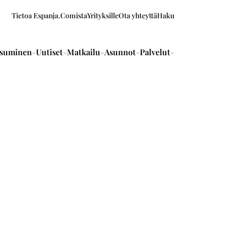
Tietoa Espanja.Comista
Yrityksille
Ota yhteyttä
Haku
suminen
Uutiset
Matkailu
Asunnot
Palvelut