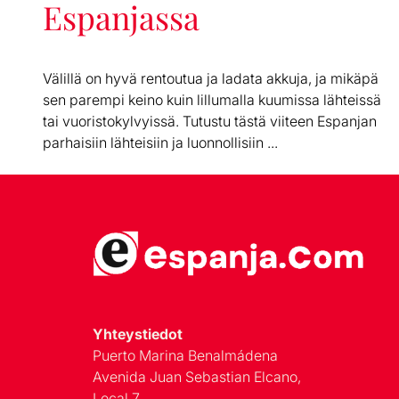
Espanjassa
Välillä on hyvä rentoutua ja ladata akkuja, ja mikäpä
sen parempi keino kuin lillumalla kuumissa lähteissä
tai vuoristokylvyissä. Tutustu tästä viiteen Espanjan
parhaisiin lähteisiin ja luonnollisiin ...
Yhteystiedot
Puerto Marina Benalmádena
Avenida Juan Sebastian Elcano,
Local 7