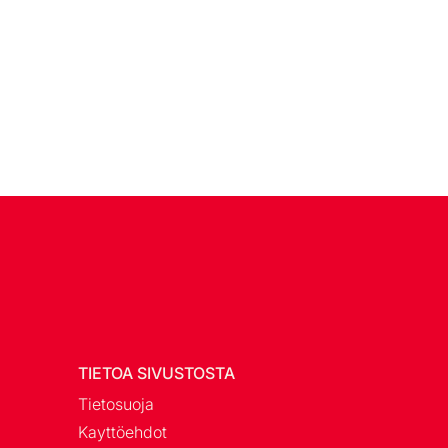
TIETOA SIVUSTOSTA
Tietosuoja
Kayttöehdot