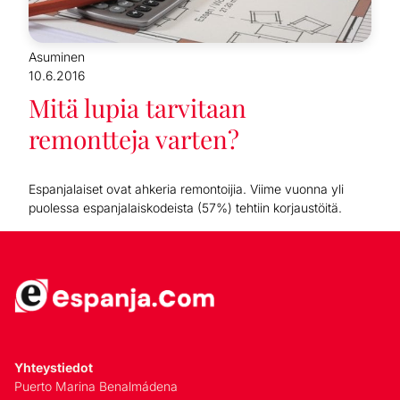
Asuminen
10.6.2016
Mitä lupia tarvitaan
remontteja varten?
Espanjalaiset ovat ahkeria remontoijia. Viime vuonna yli
puolessa espanjalaiskodeista (57%) tehtiin korjaustöitä.
Yhteystiedot
Puerto Marina Benalmádena