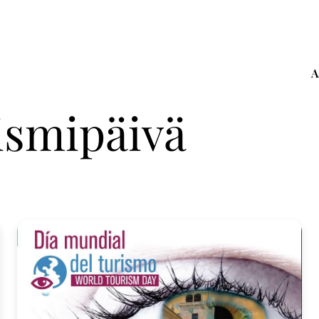
A
ismipäivä