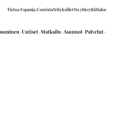
Tietoa Espanja.Comista
Yrityksille
Ota yhteyttä
Haku
suminen
Uutiset
Matkailu
Asunnot
Palvelut