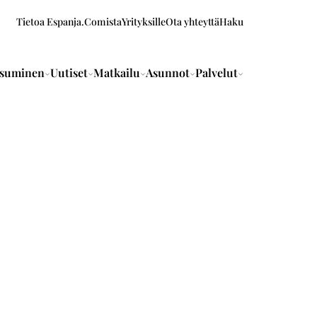
Tietoa Espanja.Comista
Yrityksille
Ota yhteyttä
Haku
suminen
Uutiset
Matkailu
Asunnot
Palvelut